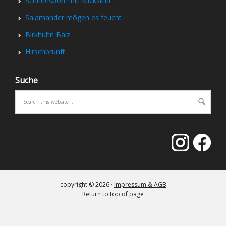
Schneesport mit Rücksicht
Salamander mögen es feucht
Birkhuhn Balz
Hirschbrunft
Suche
copyright © 2026 ·
Impressum & AGB
Return to top of page