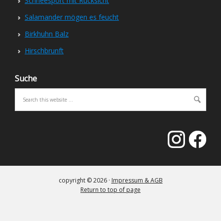
Schneesport mit Rücksicht
Salamander mögen es feucht
Birkhuhn Balz
Hirschbrunft
Suche
copyright © 2026 ·
Impressum & AGB
Return to top of page