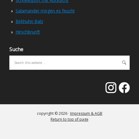
Schneesport mit Rücksicht
Salamander mögen es feucht
Birkhuhn Balz
Hirschbrunft
Suche
copyright © 2026 ·
Impressum & AGB
Return to top of page