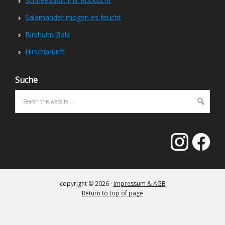
Schneesport mit Rücksicht
Salamander mögen es feucht
Birkhuhn Balz
Hirschbrunft
Suche
copyright © 2026 ·
Impressum & AGB
Return to top of page