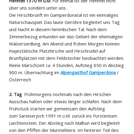
Himmel 1370 m ü.M
. Für einmal ist der Himmel nicht
über uns sondern unter uns.
Die Hirschbrunft im Gamperdonatal ist ein einmaliges
Naturschauspiel. Das laute Geröhre begleitet uns Tag
und Nacht in diesem himmlischen Tal. Nach dem
Zimmerbezug erkunden wir das Gebiet der ehemaligen
Walsersiedlung. Am Abend und frühen Morgen können
majestätische Platzhirsche und Hirschrudel auf
Brunftplätzen mit dem Feldstecher beobachtet werden.
Reine Marschzeit ca. 4 Stunden, Aufstieg 650 m Abstieg
900 m. Übernachtung im
Alpengasthof Gamperdona
/
Österreich
2. Tag
Frühmorgens nochmals nach den Hirschen
Ausschau halten oder etwas länger schlafen. Nach dem
Frühstück starten wir gemeinsam den Aufstieg
zum Sareiserjoch 1991 m ü.M. zurück ins Fürstentum
Liechtenstein. Der Abstieg nach Malbun wird begleitet
von den Pfiffen der Murmeltiere. Im hinteren Teil des