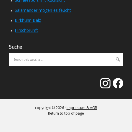
Schneesport mit Rücksicht
Salamander mögen es feucht
Birkhuhn Balz
Hirschbrunft
Suche
copyright © 2026 ·
Impressum & AGB
Return to top of page