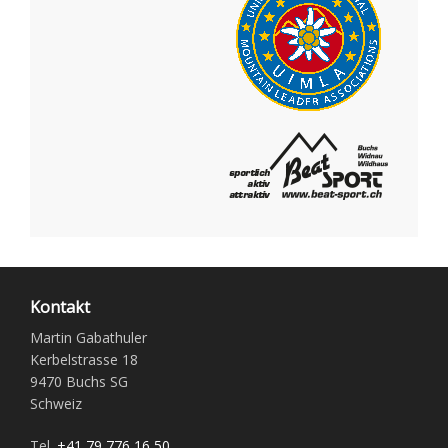
Kontakt
Martin Gabathuler
Kerbelstrasse 18
9470 Buchs SG
Schweiz
Tel.
+41 79 776 16 50