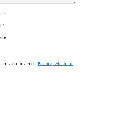
*
e
*
l
ite
pam zu reduzieren.
Erfahre, wie deine