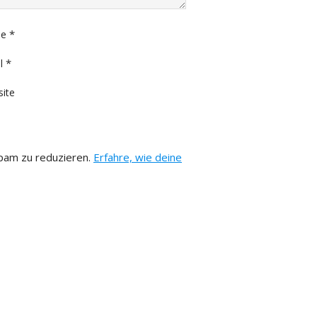
*
e
*
l
ite
pam zu reduzieren.
Erfahre, wie deine