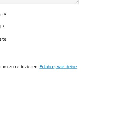
*
e
*
l
ite
pam zu reduzieren.
Erfahre, wie deine